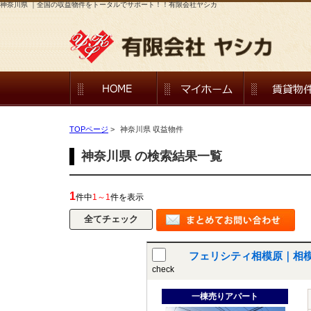
神奈川県 ｜全国の収益物件をトータルでサポート！！有限会社ヤシカ
TOPページ
>
神奈川県 収益物件
神奈川県 の検索結果一覧
1
件中
1～1
件を表示
フェリシティ相模原｜相
check
一棟売りアパート